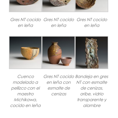
Gres NT cocido
Gres NT cocido
Gres NT cocido
en leña
en leña
en leña
Cuenco
Gres NT cocido
Bandeja en gres
modelado a
en leña con
NT con esmalte
pellizco con el
esmalte de
de cenizas,
maestro
cenizas
oribe, vidrio
Michikawa,
transparente y
cocido en leña
alambre